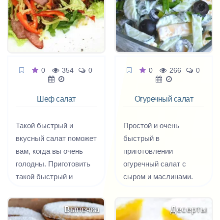
баклажанов, придают
им выразительный и
острый вкус.
0
354
0
0
266
0
Шеф салат
Огуречный салат
с маслинами и
сыром
Такой быстрый и
Простой и очень
вкусный салат поможет
быстрый в
вам, когда вы очень
приготовлении
голодны. Приготовить
огуречный салат с
такой быстрый и
сыром и маслинами.
вкусный салат вы
Вместо майонеза салат
сможете непременно в
можно заправить
Выпечка
Десерты
домашних условиях.
сметаной или