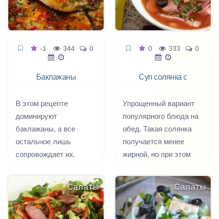
-1
344
0
0
333
0
Баклажаны
Суп солянка с
жареные
сосисками
В этом рецепте
Упрощенный вариант
доминируют
популярного блюда на
баклажаны, а все
обед. Такая солянка
остальное лишь
получается менее
сопровождает их.
жирной, но при этом
Помидоры, чеснок и
очень вкусной.
петрушка являются
Салаты
Салаты
наиболее
распространенными и
удачными спутниками