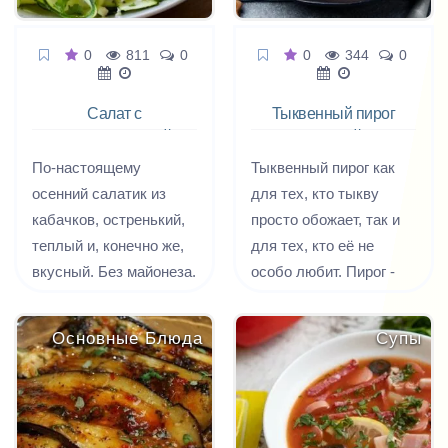
0
811
0
0
344
0
Салат с
Тыквенный пирог
кабачком, мятой
с корицей и
и фетой
лимоном
По-настоящему
Тыквенный пирог как
осенний салатик из
для тех, кто тыкву
кабачков, остренький,
просто обожает, так и
теплый и, конечно же,
для тех, кто её не
вкусный. Без майонеза.
особо любит. Пирог -
сама нежность. И
готовить просто. Если у
Основные Блюда
Супы
вас еще осталась с
осени хоть одна
тыковка, смело
готовьте.