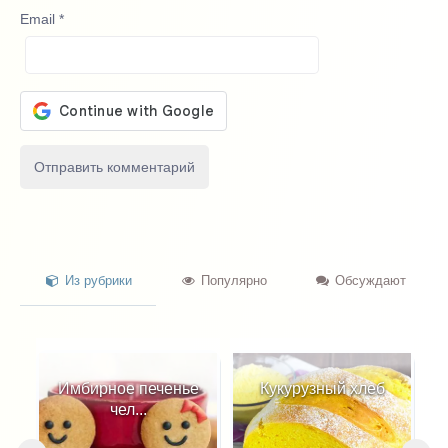
Email
*
Из рубрики
Популярно
Обсуждают
нье
Кукурузный хлеб
Фаршированные
кабачк...