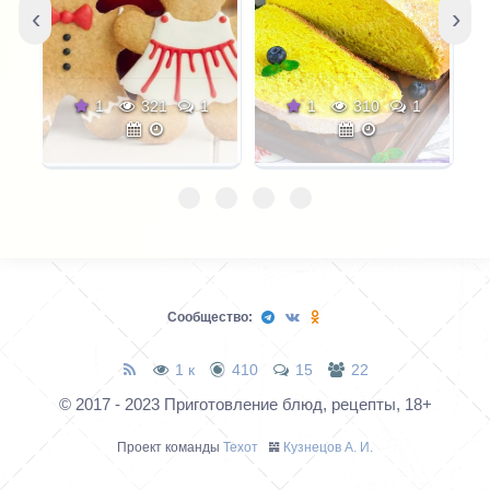
‹
›
1
1
310
1
1
294
1
Сообщество:
1 к
410
15
22
© 2017 - 2023 Приготовление блюд, рецепты, 18+
Проект команды
Техот
𝌴
Кузнецов А. И.