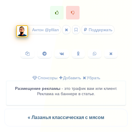
Антон @pfilan
Поддержать
Копировать
Поделиться
Поделиться
Поделиться
Поделиться
Поделить
ссылку
в
ВКонтакте
в
в
в
Telegram
Одноклассниках
WhatsApp
X
(Twitter)
Спонсоры
Добавить
Убрать
Размещение рекламы
- это трафик вам или клиент.
Реклама на баннере в статье.
« Лазанья классическая с мясом