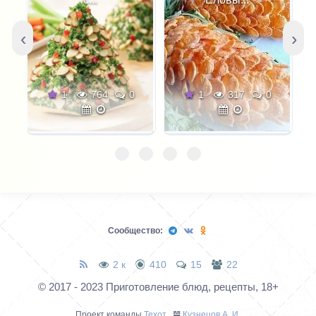
‹
›
0
1
317
0
1
365
0
Сообщество:
2 к
410
15
22
© 2017 - 2023 Приготовление блюд, рецепты, 18+
Проект команды
Техот
𝌴
Кузнецов А. И.