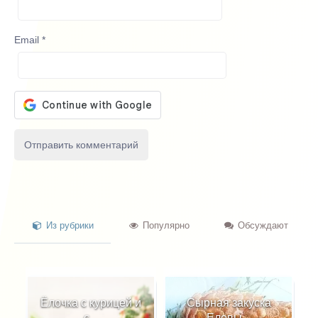
Email
*
Из рубрики
Популярно
Обсуждают
ицей и
Сырная закуска
Снеговики из
Еловы...
фарширо...