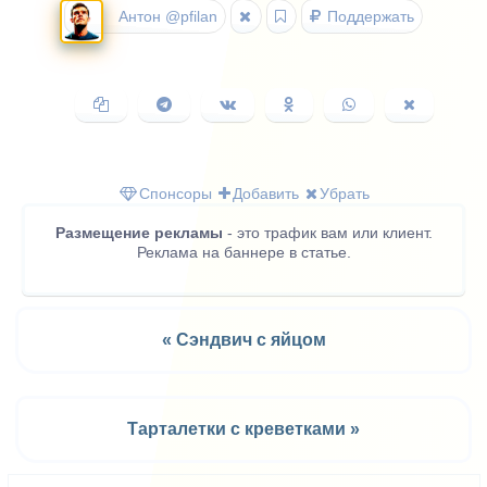
Антон @pfilan
Поддержать
Копировать
Поделиться
Поделиться
Поделиться
Поделиться
Поделить
ссылку
в
ВКонтакте
в
в
в
Telegram
Одноклассниках
WhatsApp
X
(Twitter)
Спонсоры
Добавить
Убрать
Размещение рекламы
- это трафик вам или клиент.
Реклама на баннере в статье.
« Сэндвич с яйцом
Тарталетки с креветками »