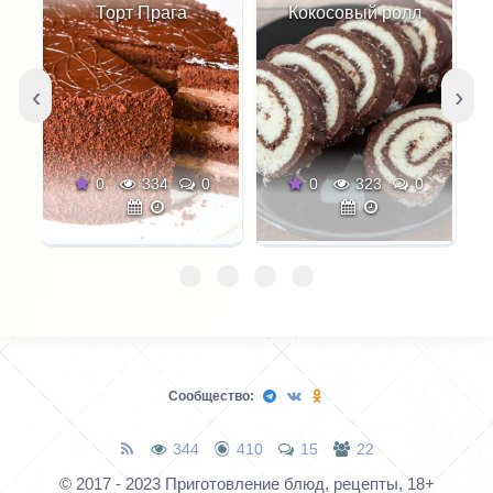
Торт Прага
Кокосовый ролл
‹
›
0
334
0
0
323
0
Сообщество:
344
410
15
22
© 2017 - 2023 Приготовление блюд, рецепты, 18+