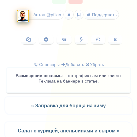
Антон @pfilan
Поддержать
Копировать
Поделиться
Поделиться
Поделиться
Поделиться
Поделить
ссылку
в
ВКонтакте
в
в
в
Telegram
Одноклассниках
WhatsApp
X
(Twitter)
Спонсоры
Добавить
Убрать
Размещение рекламы
- это трафик вам или клиент.
Реклама на баннере в статье.
« Заправка для борща на зиму
Салат с курицей, апельсинами и сыром »