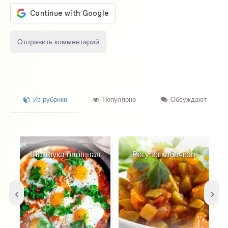
Из рубрики
Популярно
Обсуждают
Шакшука овощная
Рагу из кабачков
С
‹
›