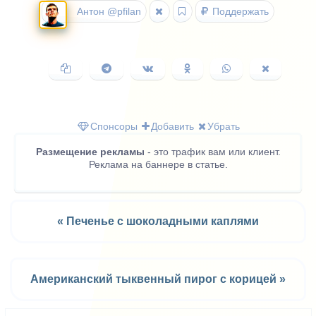
Антон @pfilan
Поддержать
Копировать
Поделиться
Поделиться
Поделиться
Поделиться
Поделить
ссылку
в
ВКонтакте
в
в
в
Telegram
Одноклассниках
WhatsApp
X
(Twitter)
Спонсоры
Добавить
Убрать
Размещение рекламы
- это трафик вам или клиент.
Реклама на баннере в статье.
« Печенье с шоколадными каплями
Американский тыквенный пирог с корицей »