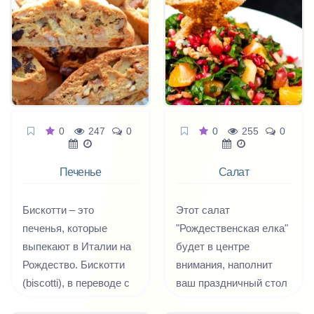
слегка вяжущим
грузинский салат с
ароматом орехов
овощами, мясом и
создает характерный
зеленью «Тбилиси».
вкус и запах супа-
харчо. Летом тклапи
можно заменить
свежей алычой
0
247
0
0
255
0
(ткемали), а говядину
— грудинку и рульку —
Печенье
Салат
нельзя уже ничем
Бискотти
Рождественская
заменить, ибо само
ёлка
Бискотти – это
Этот салат
полное грузинское
печенья, которые
"Рождественская елка"
название харчо —
выпекают в Италии на
будет в центре
«дзрохис хорци
Рождество. Бискотти
внимания, наполнит
харшот» — означает
(biscotti), в переводе с
ваш праздничный стол
«суп из говядины», или,
итальянского означает
настроением! Вкусный
точнее, «говяжье мясо