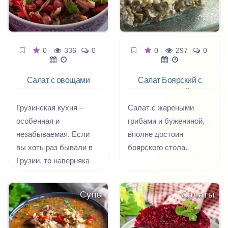
0
336
0
0
297
0
Салат с овощами
Салат Боярский с
Тбилиси
бужениной
Грузинская кухня –
Салат с жареными
особенная и
грибами и бужениной,
незабываемая. Если
вполне достоин
вы хоть раз бывали в
боярского стола.
Грузии, то наверняка
пришли в восторг от ее
национальной кухни.
Супы
Салаты
Блюда вкусные,
пикантные и очень
полезные. Даже