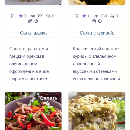
0
359
0
0
339
0
Салат шапка
Салат с курицей,
Мономаха
апельсинами и
сыром
Салат с гранатом и
Классический салат из
грецким орехом в
курицы с апельсином,
оригинальном
дополненный
оформлении в виде
вкусовыми оттенками
широко известного
сыра и очень красиво и
царского головного
изящно оформленный
убора - шапки
специально для
Салаты
Салаты
Мономаха.
новогоднего застолья.