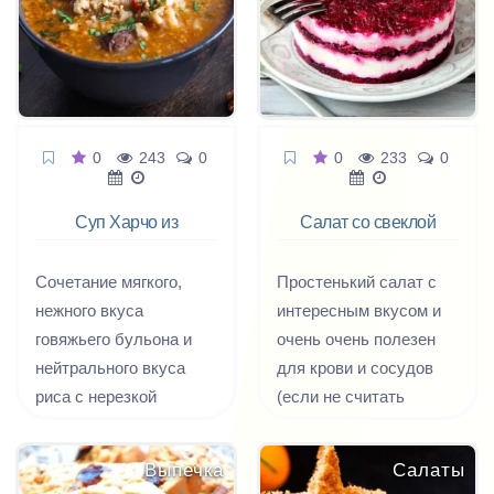
салаты здесь готовят
по-особенному.
Спросите у любого
грузина, проживающего
в любом селении и
0
243
0
0
233
0
городе, какой у него
любимый салат и вы
Суп Харчо из
Салат со свеклой
услышите: «С овощами
говядины
Амбасадор
и зеленью». Но салаты
Сочетание мягкого,
Простенький салат с
здесь необычные, они
нежного вкуса
интересным вкусом и
заправляются
говяжьего бульона и
очень очень полезен
особенными
нейтрального вкуса
для крови и сосудов
заправками.
риса с нерезкой
(если не считать
Получается
естественной кислотой
присутствия майонеза).
потрясающе вкусно!
тклапи, пряной
Давайте приготовим
Выпечка
Салаты
зеленью заправки и
традиционный