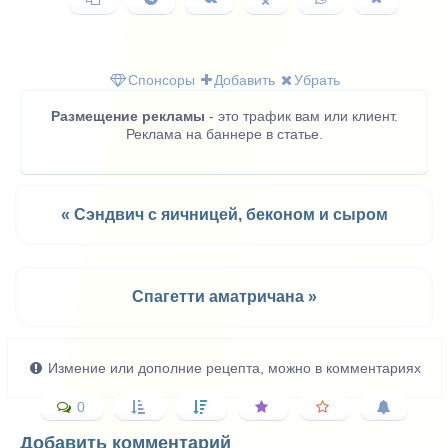
ссылку
в
ВКонтакте
в
в
в
Telegram
Одноклассниках
WhatsApp
X
(Twitter)
Спонсоры
Добавить
Убрать
Размещение рекламы
- это трафик вам или клиент.
Реклама на баннере в статье.
« Сэндвич с яичницей, беконом и сыром
Спагетти аматричана »
Измение или дополние рецепта, можно в комментариях
0
Добавить комментарий