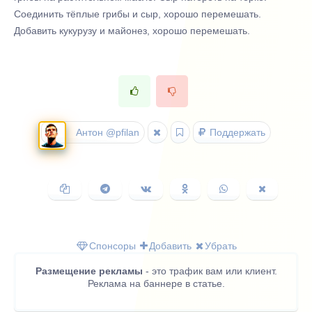
Соединить тёплые грибы и сыр, хорошо перемешать.
Добавить кукурузу и майонез, хорошо перемешать.
Антон @pfilan
Поддержать
Копировать
Поделиться
Поделиться
Поделиться
Поделиться
Поделить
ссылку
в
ВКонтакте
в
в
в
Telegram
Одноклассниках
WhatsApp
X
(Twitter)
Спонсоры
Добавить
Убрать
Размещение рекламы
- это трафик вам или клиент.
Реклама на баннере в статье.