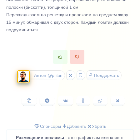
полоски (бискотти), толщиной 1 см
Перекладываем на решетку и пропекаем на среднем жару
15 минут, обжаривая с двух сторон. Каждый ломтик должен
подрумяниться.
Антон @pfilan
Поддержать
Копировать
Поделиться
Поделиться
Поделиться
Поделиться
Поделить
ссылку
в
ВКонтакте
в
в
в
Telegram
Одноклассниках
WhatsApp
X
(Twitter)
Спонсоры
Добавить
Убрать
Размещение рекламы
- это трафик вам или клиент.