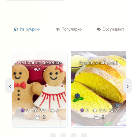
Из рубрики
Популярно
Обсуждают
Имбирное печенье
Кукурузный хлеб
чел...
‹
›
0
321
0
0
310
0