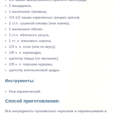
2 мандарина,
1 маленькая луковица,
1/4-1/2 чашки нарезанных грецких орехов,
2 ст.л. сушеной клюквы (или изюма),
1 маленькое яблоко.
2 ст.л. яблочного уксуса,
1 ст. л. кленового сиропа,
1/3 ч. л. соли (или по вкусу),
1/8 ч. л. кориандра,
щепотку перца (по желанию),
1/8 ч. л. порошка куркумы,
щепотку апельсиновой цедры.
Инструменты:
Нож керамический.
Способ приготовления:
Все ингредиенты произвольно нарезаем и перемешиваем в