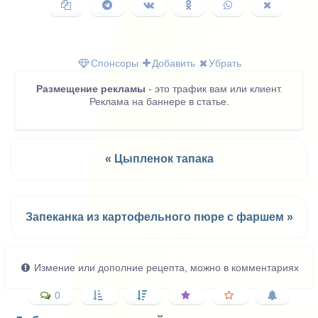
Копировать
Поделиться
Поделиться
Поделиться
Поделиться
Поделить
ссылку
в
ВКонтакте
в
в
в
Telegram
Одноклассниках
WhatsApp
X
(Twitter)
Спонсоры
Добавить
Убрать
Размещение рекламы
- это трафик вам или клиент.
Реклама на баннере в статье.
« Цыпленок тапака
Запеканка из картофельного пюре с фаршем »
Измение или дополние рецепта, можно в комментариях
0