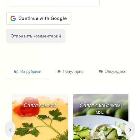
Из рубрики
Популярно
Обсуждают
т зимний
Салат с кабачком,
Салат из бакла
мя...
...
‹
›