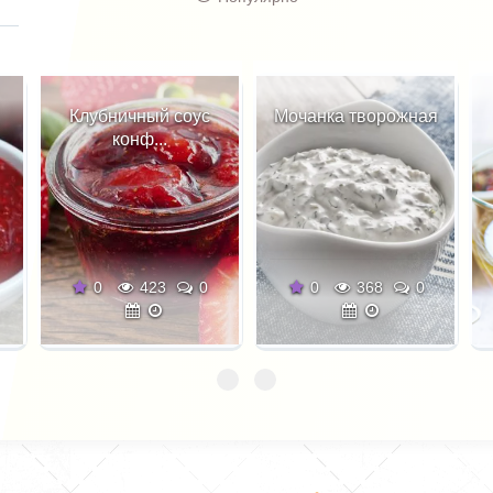
с
Мочанка творожная
Соус Винегрет
0
0
368
0
0
374
0