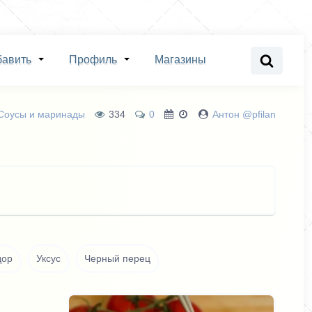
бавить
Профиль
Магазины
Соусы и маринады
334
0
Антон @pfilan
дор
Уксус
Черный перец