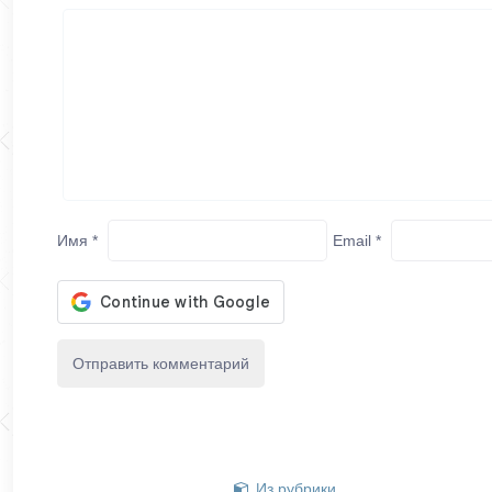
Имя
*
Email
*
Из рубрики