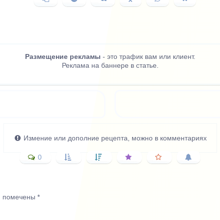
ссылку
в
ВКонтакте
в
в
в
Telegram
Одноклассниках
WhatsApp
X
(Twitter)
Размещение рекламы
- это трафик вам или клиент.
Реклама на баннере в статье.
Измение или дополние рецепта, можно в комментариях
0
я помечены
*