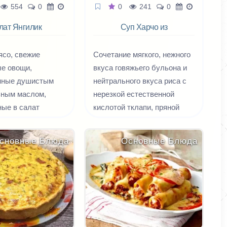
554
0
0
241
0
лат Янгилик
Суп Харчо из
говядины
ясо, свежие
Сочетание мягкого, нежного
ые овощи,
вкуса говяжьего бульона и
нные душистым
нейтрального вкуса риса с
ьным маслом,
нерезкой естественной
ные в салат
кислотой тклапи, пряной
 станут идеальным
зеленью заправки и слегка
ем на ужин,
вяжущим ароматом орехов
сновные Блюда
Основные Блюда
о данная трапеза
создает характерный вкус и
самой важной и
запах супа-харчо. Летом
в Узбекистане,
тклапи можно заменить
дом этот рецепт.
свежей алычой (ткемали), а
личается особой
говядину — грудинку и
рульку — нельзя уже ничем
заменить, ибо само полное