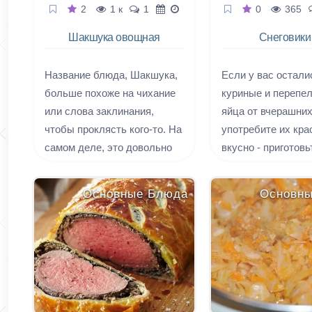
2
1 к
1
0
365
Шакшука овощная
Снеговики
фаршированн
Название блюда, Шакшука,
Если у вас остали
больше похоже на чихание
куриные и перепе
или слова заклинания,
яйца от вчерашних
чтобы проклясть кого-то. На
употребите их кра
самом деле, это довольно
вкусно - приготовь
вкусный завтрак. Мы будем
фаршированных
готовить Шакшуку
снеговичков. Таки
Основные Блюда
Основн
несколько нетрадиционно, с
снеговиков, начин
обилием овощей.
нежным сырным к
можно подать и в 
закуски, и в качес
украшения нового
зимних блюд.