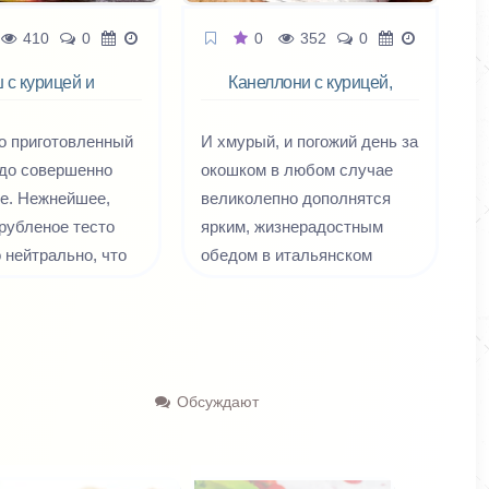
грузинское название харчо
410
0
0
352
0
— «дзрохис хорци харшот»
 с курицей и
— означает «суп из
Канеллони с курицей,
беконом
баклажаном и сыром
говядины», или, точнее,
«говяжье мясо для харчо».
о приготовленный
И хмурый, и погожий день за
юдо совершенно
окошком в любом случае
е. Нежнейшее,
великолепно дополнятся
рубленое тесто
ярким, жизнерадостным
 нейтрально, что
обедом в итальянском
 обрамляет любую
стиле, а чтобы его
т мяса и рыбы до
соорудить нам понадобится
фруктов, но при
совсем немного усилий.
узнаваемо, что
Будем баловать семью
ирогам
запеченными в сочном
Обсуждают
но особое
томатном соусе канеллони,
Сочная сливочная
наполненными нежным
великолепно
фаршем из курицы и