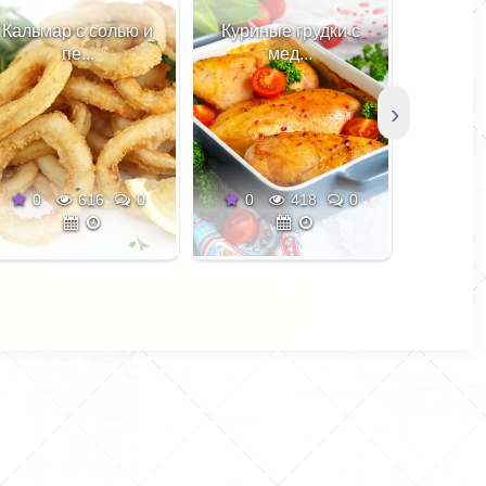
я со
моцареллы с кубиками
Кальмар с солью и
Куриные грудки с
Плетён
жными
слегка обжаренных на
пе...
мед...
тами и заставляет
оливковом масле
усочек
баклажанов. Добавим в
›
ся на вилке и
заправку базилик, а в
ту. Кусочки
начинку чеснок, петрушку и
филе и ароматного
ароматный черный перец.
0
616
0
0
418
0
0
ного бекона с
Присыпем сверху
ым луком и
пармезаном или той же
и расплавленного
моцареллой и подадим
. - просто
дымящееся, аппетитное
ная начинка.
блюдо на радость
любимым. И возможно,
после этого станет не важно
идти ли на улицу в
дождевике или под белым
кружевным зонтиком.