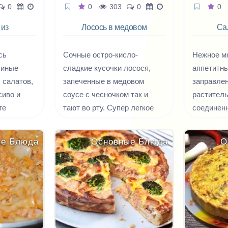
0
0
303
0
0
 из
Лосось в медовом
Са
ых яиц
маринаде
сь
Сочные остро-кисло-
Нежное м
линые
сладкие кусочки лосося,
аппетитн
 салатов,
запеченные в медовом
заправле
сиво и
соусе с чесночком так и
растител
те
тают во рту. Супер легкое
соединен
блюдо из красной рыбы,
Янгилык,
х
приготовленное в фольге.
дополнени
ые Блюда
Основные Блюда
О
енных
Подойдут для запекания по
потому чт
ремом,
этому рецепту и другие
является 
качестве
виды красной рыбы -
объемной 
тве
форель, семга и даже
откуда ро
дних и
горбуша.
Салат от
остротой.