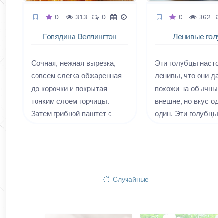
0
313
0
0
362
Говядина Веллингтон
Ленивые гол
Сочная, нежная вырезка,
Эти голубцы наст
совсем слегка обжаренная
ленивы, что они д
до корочки и покрытая
похожи на обычны
тонким слоем горчицы.
внешне, но вкус о
Затем грибной паштет с
один. Эти голубцы
тимьяном и укутывающие
настолько ленивы,
все это тонким слоем
нужно даже предв
ломтики пармской ветчины.
варить рис для их
В завершении хрустящая
приготовления. Эт
оболочка из слоеного теста
настолько ленивы,
Случайные
с румяной корочкой.
нужно ничего свор
обжаривать. Прост
порезать, сложить,