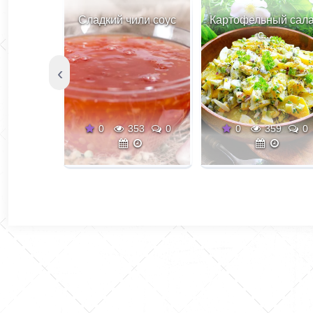
Сладкий чили соус
Картофельный сал
с...
‹
0
353
0
0
359
0