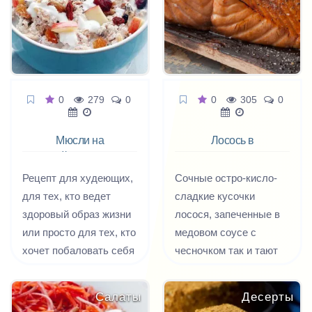
этого вам и
понадобятся рецепты
салатов с семгой.
0
279
0
0
305
0
Мюсли на
Лосось в
йогурте
медовом
маринаде
Рецепт для худеющих,
Сочные остро-кисло-
для тех, кто ведет
сладкие кусочки
здоровый образ жизни
лосося, запеченные в
или просто для тех, кто
медовом соусе с
хочет побаловать себя
чесночком так и тают
новыми вкусовыми
во рту. Супер легкое
ощущениями.
блюдо из красной
Салаты
Десерты
рыбы, приготовленное