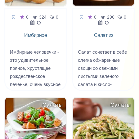
0
324
0
0
296
0
Имбирное
Салат из
печенье
кабачков с
человечки
кедровыми
Имбирные человечки -
Cалат сочетает в себе
орешками
это удивительное,
слегка обжаренные
пряное, хрустящее
овощи со свежими
рождественское
листьями зеленого
печенье, очень вкусное
салата и кисло-
и по-праздничному
сладкой пряной
красивое. Если до
заправкой. Финальный
Салаты
Салаты
выпечки трубочкой от
аккорд и особую
коктейля проколите
витаминность и
дырочки в печеньях,
питательность
тогда, продев в них
добавляют кедровые