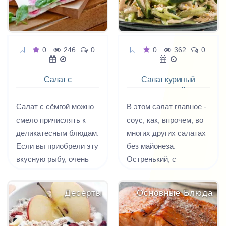
ленточки, можно
орешки. Блюдо
украсить новогоднюю
идеально подходит для
елку, а можно положить
вегетарианцев и
печенье в красивую
постящихся.
0
246
0
0
362
0
коробочку и подарить
друзьям. А украшать
Салат с
Салат куриный
имбирных человечков
кусочками семги
со спаржей и
с детьми - особое
сладким перцем
Салат с сёмгой можно
В этом салат главное -
удовольствие, вот где
смело причислять к
соус, как, впрочем, во
можно реализовать
деликатесным блюдам.
многих других салатах
любые фантазии.
Если вы приобрели эту
без майонеза.
вкусную рыбу, очень
Остренький, с
важно приготовить её
неповторимым
так, что она раскрыла
ароматом, им можно
Десерты
Основные Блюда
весь свой
заправить практически
гастрономический
любой салат с курицей
потенциал. Вот для
и овощами.