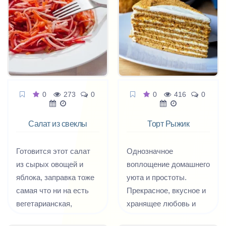
в фольге. Подойдут
для запекания по этому
рецепту и другие виды
красной рыбы -
форель, семга и даже
горбуша.
0
273
0
0
416
0
Салат из свеклы
Торт Рыжик
Метёлка
Готовится этот салат
Однозначное
из сырых овощей и
воплощение домашнего
яблока, заправка тоже
уюта и простоты.
самая что ни на есть
Прекрасное, вкусное и
вегетарианская,
хранящее любовь и
постная, так что
теплоту рук в каждой