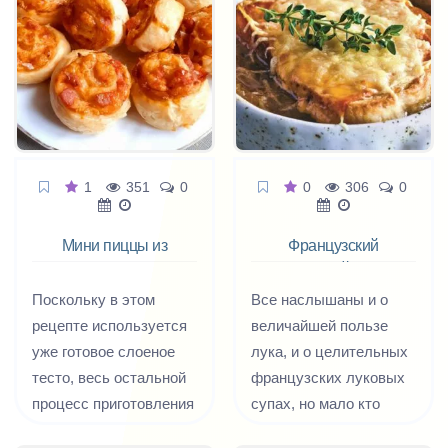
справится даже
всего из нескольких
ребёнок.
вполне обычных
ингредиентов. Особый
вкус этому блюду
придаёт натертый сыр,
смешанный с горячими
обжаренными грибами,
1
351
0
0
306
0
как бы обволакивая их.
Мини пиццы из
Французский
слоеного теста
луковый суп
Поскольку в этом
Все наслышаны и о
рецепте используется
величайшей пользе
уже готовое слоеное
лука, и о целительных
тесто, весь остальной
французских луковых
процесс приготовления
супах, но мало кто
пиццы никакого труда
вообще представляет