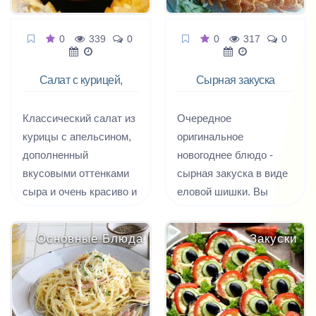
0
339
0
0
317
0
Салат с курицей,
Сырная закуска
апельсинами и
Еловые шишки
сыром
Классический салат из
Очередное
курицы с апельсином,
оригинальное
дополненный
новогоднее блюдо -
вкусовыми оттенками
сырная закуска в виде
сыра и очень красиво и
еловой шишки. Вы
изящно оформленный
увидите, как ваши
специально для
друзья и родные
Основные Блюда
Закуски
новогоднего застолья.
склонятся над
тарелкой со словами:
"О, это даже жалко
есть!" и "Ааа, что ты