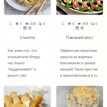
делаешь!" - когда вы
будете отщипывать от
шишки первый кусочек.
0
329
0
0
359
0
Спагетти
Павлиний хвост
Карбонара
Как известно, это
Эффектная пикантная
итальянское блюдо
закуска из жареных
частенько
баклажанов и свежих
"подделывают" и
овощей! Такая простая
рецепт уже
в приготовлении и в то
перевернули с ног на
же врем оригинальная
голову, без зазрения
и эффектная на вид
Закуски
Салаты
совести называя его
закуска!
Карбонара.
Итальянскую пасту