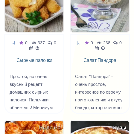
Карбонара не готовят с
беконом, для этого
используют гуанчиале.
В традиционную
Карбонара никогда не
0
337
0
0
268
0
добавляют сливки,
йогурт, лук, чеснок и
Сырные палочки
Салат Пандора
петрушку.
Простой, но очень
Салат "Пандора" -
вкусный рецепт
очень простое,
домашних сырных
интересное по своему
палочек. Пальчики
приготовлению и вкусу
оближешь! Минимум
блюдо, которое можно
продуктов и максимум
подать к ужину или
удовольствия, а с
праздничному столу.
Выпечка
Супы
приготовлением
Этот салат состоит