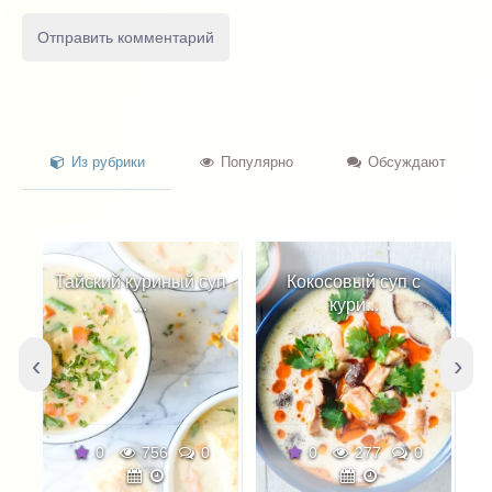
Из рубрики
Популярно
Обсуждают
Тайский куриный суп
Кокосовый суп с
...
кури...
‹
›
0
756
0
0
277
0