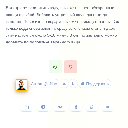
В кастрюле вскипятить воду, выложить в нее обжаренные
овощи с рыбой. Добавить устричный соус, довести до
кипения. Посолить по вкусу и выложить рисовую лапшу. Как
только вода снова закипит, сразу выключаем огонь и даем
супу настоятся около 5-10 минут. В суп по желанию можно
добавить по половинке варенного яйца.
Антон @pfilan
Поддержать
Копировать
Поделиться
Поделиться
Поделиться
Поделиться
Поделить
ссылку
в
ВКонтакте
в
в
в
Telegram
Одноклассниках
WhatsApp
X
(Twitter)