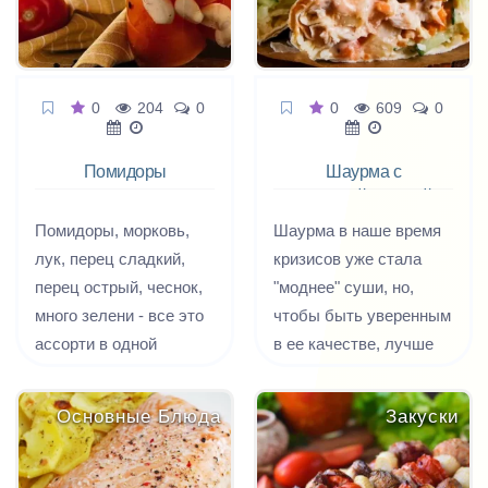
0
204
0
0
609
0
Помидоры
Шаурма с
маринованные
копченой курицей
Помидоры, морковь,
Шаурма в наше время
лук, перец сладкий,
кризисов уже стала
перец острый, чеснок,
"моднее" суши, но,
много зелени - все это
чтобы быть уверенным
ассорти в одной
в ее качестве, лучше
баночке,
готовить самим дома.
перемешанное в
Домашняя шаурма
Основные Блюда
Закуски
гармонии с маринадом
вкусная, сытная и даже
и специями.
отчасти полезная, ведь
Помидорчики
там есть огурчики и