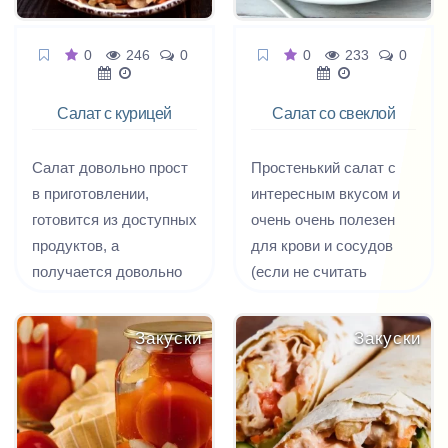
0
246
0
0
233
0
Салат с курицей
Салат со свеклой
и шампиньонами
Амбасадор
Салат довольно прост
Простенький салат с
в приготовлении,
интересным вкусом и
готовится из доступных
очень очень полезен
продуктов, а
для крови и сосудов
получается довольно
(если не считать
вкусным.
присутствия майонеза).
Закуски
Закуски