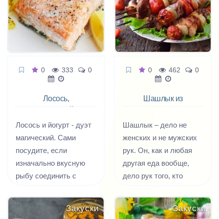
получаются вкусные и
свежая зелень. А дома
превосходно украсят
приготовить шаурму
ваш зимний стол.
получится точно
дешевле, чем
покупать. Сегодня
0
333
0
0
462
0
будем готовить зимний
вариант шаурмы - с
Лосось,
Шашлык из
копченой куриной
запеченный в
баранины с
грудкой в хрустящем
йогурте
овощами
Лосось и йогурт - дуэт
Шашлык – дело не
лаваше.
магический. Сами
женских и не мужских
посудите, если
рук. Он, как и любая
изначально вкусную
другая еда вообще,
рыбу соединить с
дело рук того, кто
волшебным соусом из
хорошо с этим
легкого йогурта с
справляется и точка.
Закуски
Закуски
цитрусовой кислинкой
Пол, возраст и