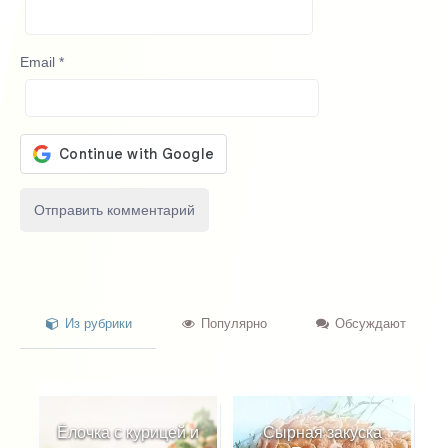
Email
*
Из рубрики
Популярно
Обсуждают
курицей и
Сырная закуска
Снеговики из