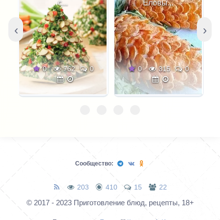
..
Еловы...
фарширо...
‹
›
762
0
0
315
0
0
364
0
Сообщество:
203
410
15
22
© 2017 - 2023 Приготовление блюд, рецепты, 18+