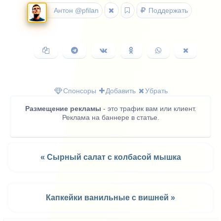
Антон @pfilan
Поддержать
Копировать
Поделиться
Поделиться
Поделиться
Поделиться
Поделить
ссылку
в
ВКонтакте
в
в
в
Telegram
Одноклассниках
WhatsApp
X
(Twitter)
Спонсоры
Добавить
Убрать
Размещение рекламы
- это трафик вам или клиент.
Реклама на баннере в статье.
« Сырный салат с колбасой мышка
Капкейки ванильные с вишней »