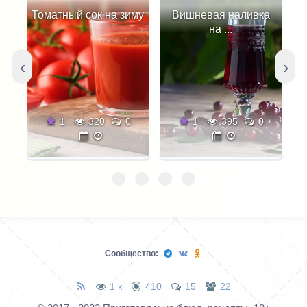
Томатный сок на зиму
Вишневая наливка
на ...
‹
›
1
320
0
1
395
0
Сообщество:
1 к
410
15
22