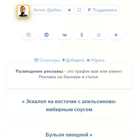
Антон @pfilan
Поддержать
Копировать
Поделиться
Поделиться
Поделиться
Поделиться
Поделить
ссылку
в
ВКонтакте
в
в
в
Telegram
Одноклассниках
WhatsApp
X
(Twitter)
Спонсоры
Добавить
Убрать
Размещение рекламы
- это трафик вам или клиент.
Реклама на баннере в статье.
« Эскалоп на косточке с апельсиново-
имбирным соусом
Бульон овощной »