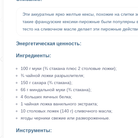
Эти аккуратные ярко желтые кексы, похожие на слитки з
такие французские кексики-пирожные были популярны в
тесто на сливочном масле делает эти пирожные действ
Энергетическая ценность:
Ингредиенты:
100 г муки (¾ стакана плюс 2 столовые ложки);
¾ чайной ложки разрыхлителя;
150 г сахара (¾ стакана);
66 г миндальной муки (¾ стакана);
4 больших яичных белка;
1 чайная ложка ванильного экстракта;
10 столовых ложек (140 г) сливочного масла;
ягоды черники свежие или размороженные.
Инструменты: