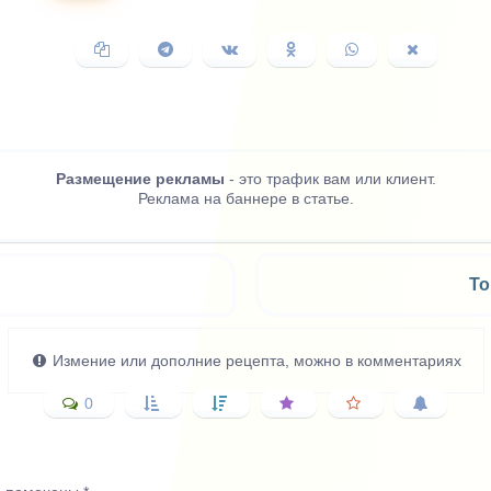
Копировать
Поделиться
Поделиться
Поделиться
Поделиться
Поделить
ссылку
в
ВКонтакте
в
в
в
Telegram
Одноклассниках
WhatsApp
X
(Twitter)
Размещение рекламы
- это трафик вам или клиент.
Реклама на баннере в статье.
То
Измение или дополние рецепта, можно в комментариях
0