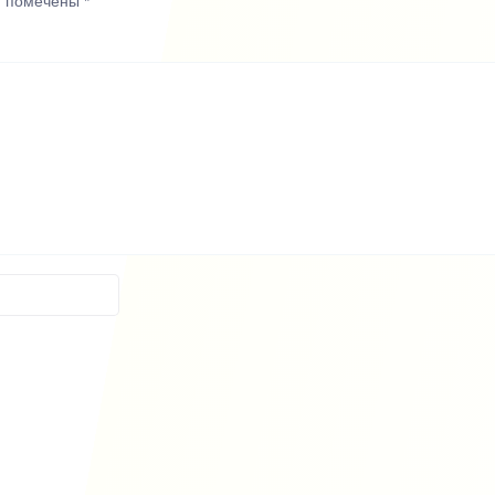
я помечены
*