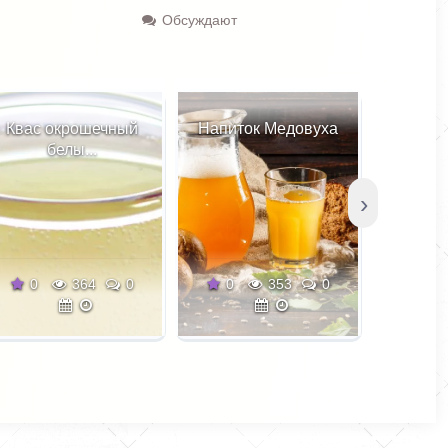
Обсуждают
ечный
Напиток Медовуха
Домашний горячий
шок...
›
0
0
353
0
0
382
0