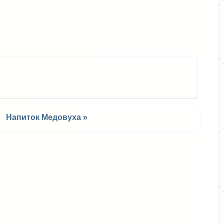
ся
Напиток Медовуха »