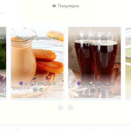
Популярно
ка домашняя
Квас домашний
Квас окрош
сухарн...
белы...
366
0
0
345
0
0
364