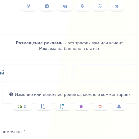
Копировать
Поделиться
Поделиться
Поделиться
Поделиться
Поделить
ссылку
в
ВКонтакте
в
в
в
Telegram
Одноклассниках
WhatsApp
X
(Twitter)
Размещение рекламы
- это трафик вам или клиент.
Реклама на баннере в статье.
ый
Измение или дополние рецепта, можно в комментариях
0
я помечены
*