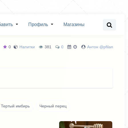
бавить
Профиль
Магазины
0
Напитки
381
0
Антон @pfilan
Тертый имбирь
Черный перец