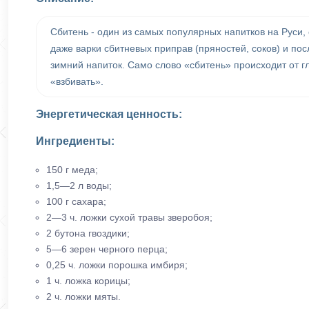
Сбитень - один из самых популярных напитков на Руси,
даже варки сбитневых приправ (пряностей, соков) и по
зимний напиток. Само слово «сбитень» происходит от гл
«взбивать».
Энергетическая ценность:
Ингредиенты:
150 г меда;
1,5—2 л воды;
100 г сахара;
2—3 ч. ложки сухой травы зверобоя;
2 бутона гвоздики;
5—6 зерен черного перца;
0,25 ч. ложки порошка имбиря;
1 ч. ложка корицы;
2 ч. ложки мяты.