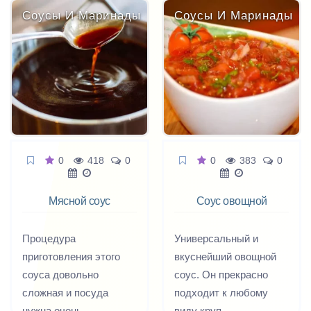
ароматный пар, и
бутерброды, хоть к
Соусы И Маринады
Соусы И Маринады
впитавшийся
мясу. Откушайте
бархатистый
свежеприготовленную
сметанковый соус с
или закрутите на зиму,
томатной кислинкой... и
чтобы зябким зимним
всё это тает во вру,
вечером черпать
такое свежее с пылу с
ложкой солнышко из
жару после трудового
банки
дня и привычных забот.
0
418
0
0
383
0
Мясной соус
Соус овощной
Демиглас
Процедура
Универсальный и
приготовления этого
вкуснейший овощной
соуса довольно
соус. Он прекрасно
сложная и посуда
подходит к любому
нужна очень
виду круп,