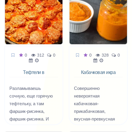
сверху слой
тянущейся, горячей
моцареллы.
Настоящее
наслаждение,
позволяющее
взглянуть на
0
312
0
0
328
0
привычную всем пиццу
под другим углом.
Тефтели в
Кабачковая икра
сметанно-
томатном соусе
Разламываешь
Совершенно
сочную, еще горячую
невероятная
тефтельку, а там
кабачковая-
фаршик-рисинка,
прикабачковая,
фаршик-рисинка. И
вкусная-превкусная
обжигающий
икра хоть на