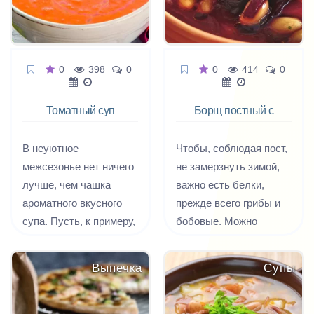
0
398
0
0
414
0
Томатный суп
Борщ постный с
пюре с
фасолью и
базиликом
грибами
В неуютное
Чтобы, соблюдая пост,
межсезонье нет ничего
не замерзнуть зимой,
лучше, чем чашка
важно есть белки,
ароматного вкусного
прежде всего грибы и
супа. Пусть, к примеру,
бобовые. Можно
это будет нежный
приготовить постный
томатный суп.
борщ с грибами и
Выпечка
Супы
Бархатистый и мягкий,
фасолью.
с легкой кислинкой,
оттененной сладостью