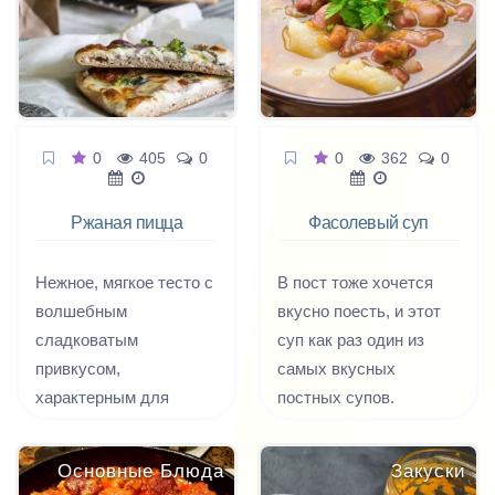
моркови и обжаренного
лука. С нотками
чеснока, орегано и
невероятным
оливковым маслом со
0
405
0
0
362
0
свежим базиликом.
Сверху добавим
Ржаная пицца
Фасолевый суп
подсушенные до
приятного хруста
Нежное, мягкое тесто с
В пост тоже хочется
кубики домашнего
волшебным
вкусно поесть, и этот
хлеба.
сладковатым
суп как раз один из
привкусом,
самых вкусных
характерным для
постных супов.
ржаной муки,
классическая начинка
Основные Блюда
Закуски
из мясного фарша, а