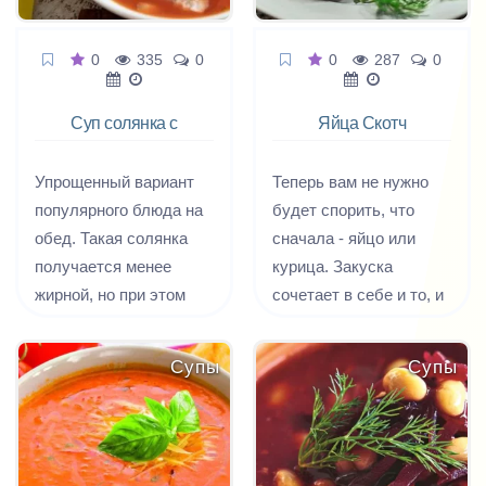
0
335
0
0
287
0
Суп солянка с
Яйца Скотч
сосисками
Упрощенный вариант
Теперь вам не нужно
популярного блюда на
будет спорить, что
обед. Такая солянка
сначала - яйцо или
получается менее
курица. Закуска
жирной, но при этом
сочетает в себе и то, и
очень вкусной.
другое. Сочная
курятина окутывает
Супы
Супы
питательное яйцо - это
все яйца по штландски.