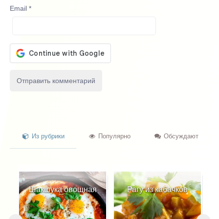
Email
*
Из рубрики
Популярно
Обсуждают
Шакшука овощная
Рагу из кабачков