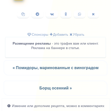
Копировать
Поделиться
Поделиться
Поделиться
Поделиться
Поделить
ссылку
в
ВКонтакте
в
в
в
Telegram
Одноклассниках
WhatsApp
X
(Twitter)
Спонсоры
Добавить
Убрать
Размещение рекламы
- это трафик вам или клиент.
Реклама на баннере в статье.
« Помидоры, маринованные с виноградом
Борщ осенний »
Измение или дополние рецепта, можно в комментариях