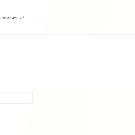
я помечены
*