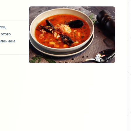
ок,
 этого
авлением