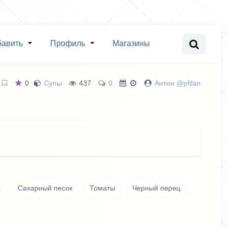
бавить
Профиль
Магазины
0
Супы
437
0
Антон @pfilan
а
Сахарный песок
Томаты
Черный перец