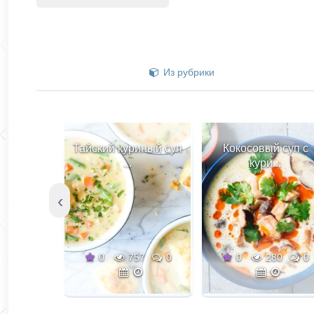
Из рубрики
Тайский куриный суп
Кокосовый суп с
...
кури...
‹
0
757
0
0
280
0