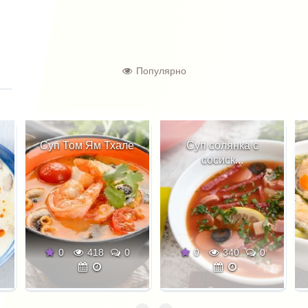
Популярно
Суп Том Ям Тхале
Суп солянка с
сосиск...
0
418
0
0
340
0