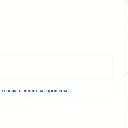
ся
из языка с зелёным горошком »