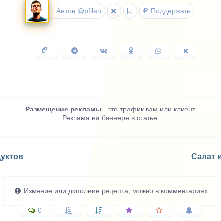
Антон @pfilan
Поддержать
Копировать
Поделиться
Поделиться
Поделиться
Поделиться
Поделить
ссылку
в
ВКонтакте
в
в
в
Telegram
Одноклассниках
WhatsApp
X
(Twitter)
Размещение рекламы
- это трафик вам или клиент.
Реклама на баннере в статье.
дуктов
Салат 
Измение или дополние рецепта, можно в комментариях
0