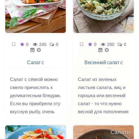
подойдет оливковое
масло с лимонным
соком. Такой салат со
свежими огурцами
можно готовить с
0
245
0
0
280
0
различными видами
сыра. Летний легкий
Салат с
Весенний салат с
салатик готовится
кусочками семги
курицей и
буквально за
зеленью
Салат с сёмгой можно
Салат из зеленых
считанные минуты.
смело причислять к
листьев салата, яиц и
деликатесным блюдам.
горошка или весенний
Если вы приобрели эту
салат - то что нужно
вкусную рыбу, очень
весной для пополнения
важно приготовить её
недостатка витаминов
так, что она раскрыла
и в то же время
Салаты
Салаты
весь свой
экономно. Вот такой