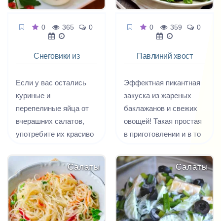
0
365
0
0
359
0
Снеговики из
Павлиний хвост
фаршированных
яиц
Если у вас остались
Эффектная пикантная
куриные и
закуска из жареных
перепелиные яйца от
баклажанов и свежих
вчерашних салатов,
овощей! Такая простая
употребите их красиво
в приготовлении и в то
и вкусно - приготовьте
же врем оригинальная
фаршированных
и эффектная на вид
Салаты
Салаты
снеговичков. Таких
закуска!
снеговиков,
начиненных нежным
сырным кремом, можно