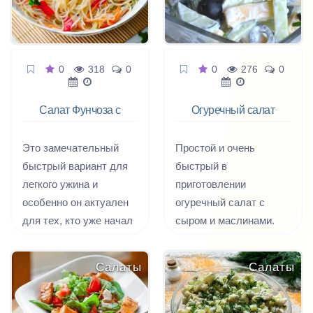
подать и в качестве
закуски, и в качестве
украшения новогодних
и зимних блюд.
0
318
0
0
276
0
Салат Фунчоза с
Огуречный салат
овощами
с маслинами и
сыром
Это замечательный
Простой и очень
быстрый вариант для
быстрый в
легкого ужина и
приготовлении
особенно он актуален
огуречный салат с
для тех, кто уже начал
сыром и маслинами.
готовиться к пляжному
Вместо майонеза салат
сезону.
можно заправить
Салаты
Салаты
сметаной или
несладким йогуртом,
так же отлично