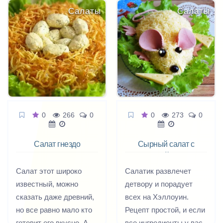
Янгилык, станут
зелени и без майонеза.
Салаты
Салаты
идеальным
дополнением на ужин,
потому что данная
трапеза является
самой важной и
объемной в
Узбекистане, откуда
родом этот рецепт.
0
266
0
0
273
0
Салат отличается
особой остротой.
Салат гнездо
Сырный салат с
глухаря
колбасой мышка
Салат этот широко
Салатик развлечет
известный, можно
детвору и порадует
сказать даже древний,
всех на Хэллоуин.
но все равно мало кто
Рецепт простой, и если
готовит его вкусно. А
все ингредиенты у вас