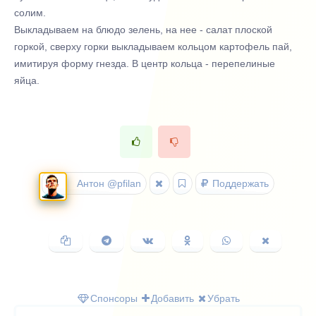
солим.
Выкладываем на блюдо зелень, на нее - салат плоской
горкой, сверху горки выкладываем кольцом картофель пай,
имитируя форму гнезда. В центр кольца - перепелиные
яйца.
Антон @pfilan
Поддержать
Копировать
Поделиться
Поделиться
Поделиться
Поделиться
Поделить
ссылку
в
ВКонтакте
в
в
в
Telegram
Одноклассниках
WhatsApp
X
(Twitter)
Спонсоры
Добавить
Убрать