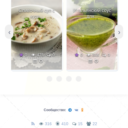
Сливочный суп с
Итальянский соус
кури...
для...
‹
›
0
475
0
0
346
0
Сообщество:
316
410
15
22