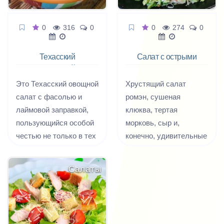
0
316
0
0
274
0
Техасский
Салат с острыми
фасолевый с
куриными
авокадо
наггетсами
Это Техасский овощной
Хрустящий салат
салат с фасолью и
ромэн, сушеная
лаймовой заправкой,
клюква, тертая
пользующийся особой
морковь, сыр и,
честью не только в тех
конечно, удивительные
краях. Быстро
липкие куриные
готовится, не нужно
палочки в остром соусе
Салаты
ничего варить или
- это все делает салат
жарить, быстро и с
просто
удовольствием
восхитительным.
съедается. Без