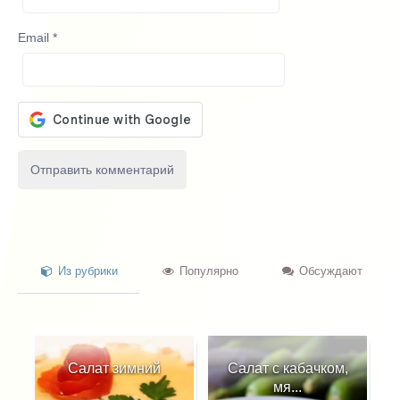
Email
*
Из рубрики
Популярно
Обсуждают
Салат зимний
Салат с кабачком,
Сала
мя...