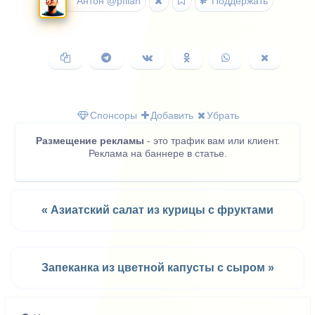
Антон @pfilan
Поддержать
Копировать
Поделиться
Поделиться
Поделиться
Поделиться
Поделить
ссылку
в
ВКонтакте
в
в
в
Telegram
Одноклассниках
WhatsApp
X
(Twitter)
Спонсоры
Добавить
Убрать
Размещение рекламы
- это трафик вам или клиент.
Реклама на баннере в статье.
« Азиатский салат из курицы с фруктами
Запеканка из цветной капусты с сыром »