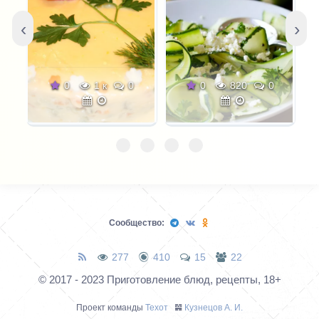
‹
›
0
1 к
0
0
820
0
Сообщество:
277
410
15
22
© 2017 - 2023 Приготовление блюд, рецепты, 18+
Проект команды
Техот
𝌴
Кузнецов А. И.