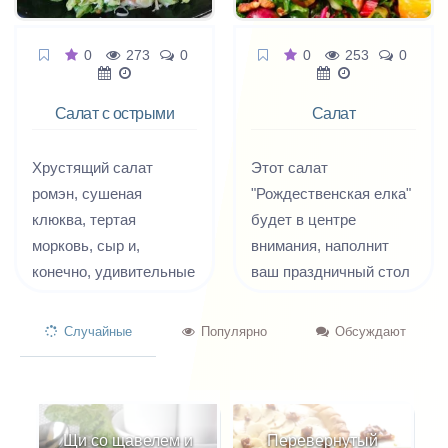
0
273
0
0
253
0
Салат с острыми
Салат
куриными
Рождественская
наггетсами
ёлка
Хрустящий салат
Этот салат
ромэн, сушеная
"Рождественская елка"
клюква, тертая
будет в центре
морковь, сыр и,
внимания, наполнит
конечно, удивительные
ваш праздничный стол
липкие куриные
настроением! Вкусный
палочки в остром соусе
салат без добавления
Случайные
Популярно
Обсуждают
- это все делает салат
майонеза и масла.
просто
Мангольд в салате
восхитительным.
хорош тем, что ботва у
него - яркая,
Щи со щавелем и
Перевернутый