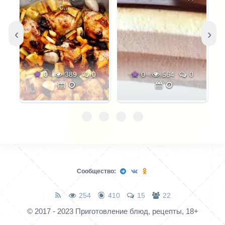
хрустящая, сочная,
много горчицы, вполне
с...
имеет выраженный
можно делать из
вкус. Для салата
половины, так как это
‹
›
используются нежные
не та еда, которую
молодые листики.
можно есть ложками.
Мангольд добавляет
0
389
0
0
564
0
текстуру и глубину.
Они усиливаются со
сладостью и
терпкостью свежего
яблока, мандарина,
винограда и сушеной
клюквы. Замороженный
Сообщество:
виноград поможет
сохранить салат
254
410
15
22
прохладным.
© 2017 - 2023 Приготовление блюд, рецепты, 18+