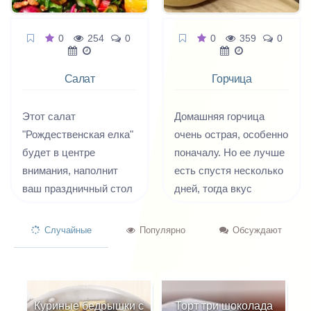
0
254
0
0
359
0
Салат
Горчица
Рождественская
домашняя
ёлка
Этот салат
Домашняя горчица
"Рождественская елка"
очень острая, особенно
будет в центре
поначалу. Но ее лучше
внимания, наполнит
есть спустя несколько
ваш праздничный стол
дней, тогда вкус
настроением! Вкусный
становится более
салат без добавления
гармоничным, и все
Случайные
Популярно
Обсуждают
майонеза и масла.
специи и ароматы
Мангольд в салате
смешиваются как надо.
хорош тем, что ботва у
Из указанного
него - яркая,
количества получается
Куриные бедрышки с
Торт три шоколада