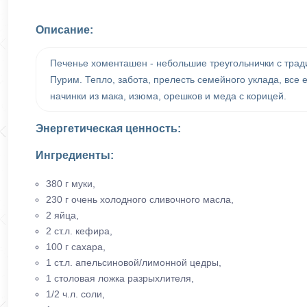
Описание:
Печенье хоменташен - небольшие треугольнички с трад
Пурим. Тепло, забота, прелесть семейного уклада, все
начинки из мака, изюма, орешков и меда с корицей.
Энергетическая ценность:
Ингредиенты:
380 г муки,
230 г очень холодного сливочного масла,
2 яйца,
2 ст.л. кефира,
100 г сахара,
1 ст.л. апельсиновой/лимонной цедры,
1 столовая ложка разрыхлителя,
1/2 ч.л. соли,