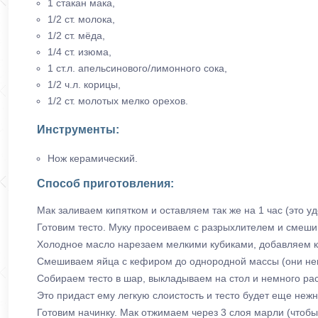
1 стакан мака,
1/2 ст. молока,
1/2 ст. мёда,
1/4 ст. изюма,
1 ст.л. апельсинового/лимонного сока,
1/2 ч.л. корицы,
1/2 ст. молотых мелко орехов.
Инструменты:
Нож керамический.
Способ приготовления:
Мак заливаем кипятком и оставляем так же на 1 час (это 
Готовим тесто. Муку просеиваем с разрыхлителем и смеши
Холодное масло нарезаем мелкими кубиками, добавляем к
Смешиваем яйца с кефиром до однородной массы (они немн
Собираем тесто в шар, выкладываем на стол и немного ра
Это придаст ему легкую слоистость и тесто будет еще неж
Готовим начинку. Мак отжимаем через 3 слоя марли (чтобы