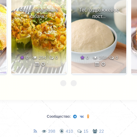
Фаршированные
Тесто дрожжевое
кабачк...
пост...
0
294
0
0
368
0
Сообщество:
398
410
15
22