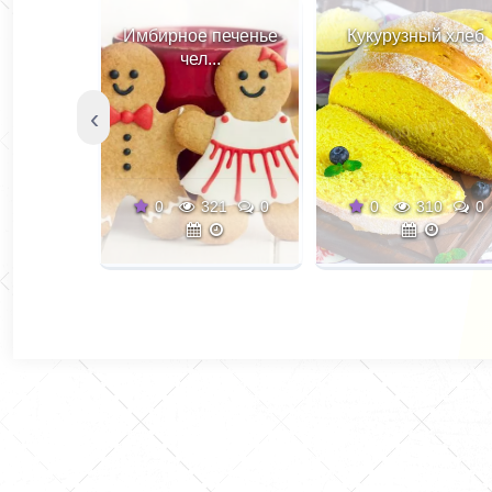
Имбирное печенье
Кукурузный хлеб
чел...
‹
0
321
0
0
310
0