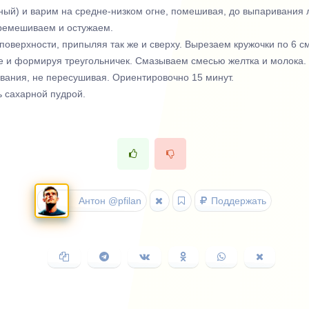
ный) и варим на средне-низком огне, помешивая, до выпаривания 
еремешиваем и остужаем.
верхности, припыляя так же и сверху. Вырезаем кружочки по 6 см.
ре и формируя треугольничек. Смазываем смесью желтка и молока.
ивания, не пересушивая. Ориентировочно 15 минут.
 сахарной пудрой.
Антон @pfilan
Поддержать
Копировать
Поделиться
Поделиться
Поделиться
Поделиться
Поделить
ссылку
в
ВКонтакте
в
в
в
Telegram
Одноклассниках
WhatsApp
X
(Twitter)