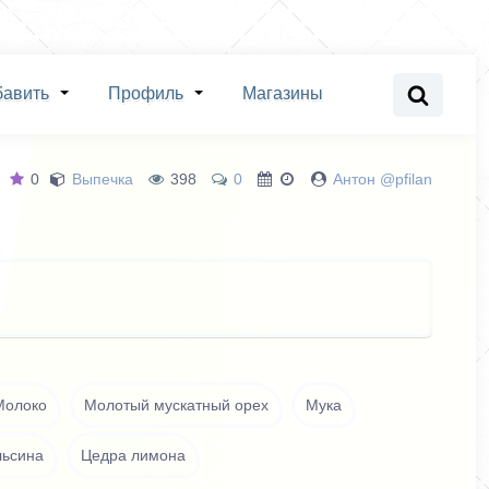
бавить
Профиль
Магазины
0
Выпечка
398
0
Антон @pfilan
Молоко
Молотый мускатный орех
Мука
льсина
Цедра лимона