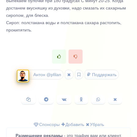
Выпекаем булочки при 180 градусах С минут 20-25. Когда
достанем вкусняшку из духовки, надо смазать их сахарным
сиропом, для блеска.
Сироп: полстакана воды и полстакана сахара растопить,
прокипятить.
Антон @pfilan
Поддержать
Копировать
Поделиться
Поделиться
Поделиться
Поделиться
Поделить
ссылку
в
ВКонтакте
в
в
в
Telegram
Одноклассниках
WhatsApp
X
(Twitter)
Спонсоры
Добавить
Убрать
Размещение рекламы
- это трафик вам или клиент.