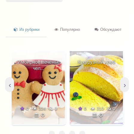
Из рубрики
Популярно
Обсуждают
Имбирное печенье
Кукурузный хлеб
чел...
‹
›
0
324
0
0
310
0