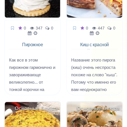
сама тянется и тянется
за ещё одной – такое
оно вкусное.
0
347
0
0
447
0
Пирожное
Киш с красной
Павлова
рыбой и брокколи
Как все в этом
Название этого пирога
пирожном гармонично и
(киш) очень неспроста
завораживающе
похоже на слово "кыш".
великолепно... от
Потому что именно его
тонкой корочки на
вам неоднократно
меренге, скрывающей
придется произносить,
нежную сердцевинку и
отгоняя от духовки
Основные Блюда
Основные Блюда
до сочной яркой
сбегающихся на
начинки с пушистыми
чудесный запах
сливками и свежими
родственников.