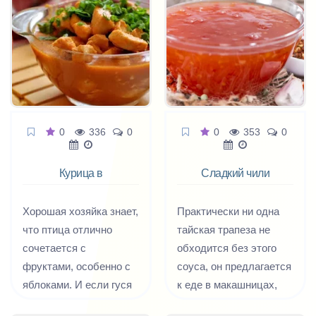
обрамляет любую
блюдом. Все дело в
начинку от мяса и
соусе, а точнее – в
рыбы до овощей и
грибах, которые
фруктов, но при этом
придают соусу
так узнаваемо, что
пикантный вкус.
придает пирогам
совершенно особое
0
336
0
0
353
0
обаяние. Сочная
сливочная заливка
Курица в
Сладкий чили
великолепно
яблочном соусе
соус
сочетается со
Хорошая хозяйка знает,
Практически ни одна
всевозможными
что птица отлично
тайская трапеза не
ингредиентами и
сочетается с
обходится без этого
заставляет каждый
фруктами, особенно с
соуса, он предлагается
кусочек рассыпаться
яблоками. И если гуся
к еде в макашницах,
на вилке и таять во рту.
или утку с яблоками
сопровождает вареные
Кусочки куриного филе