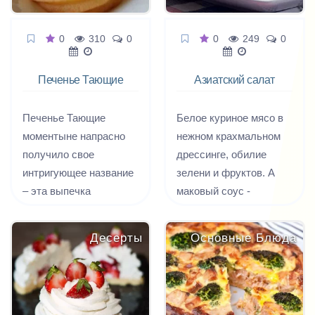
0
310
0
0
249
0
Печенье Тающие
Азиатский салат
моменты
из курицы с
фруктами
Печенье Тающие
Белое куриное мясо в
моментыне напрасно
нежном крахмальном
получило свое
дрессинге, обилие
интригующее название
зелени и фруктов. А
– эта выпечка
маковый соус -
действительно тает во
отдельная тема, он
рту, а о его нежности
отлично гармонирует с
Десерты
Основные Блюда
ходят легенды.
этим салатом.
Печенье получается
такое рассыпчатое и
воздушное, что рука