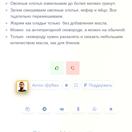
Овсяные хлопья измельчаем до более мелких гранул.
Затем смешиваем овсяные хлопья, кефир и яйцо. Все
тщательно перемешиваем.
Жарим как оладьи только без добавления масла.
Можно на антипригарной сковороде, а можно на обычной.
Только сковороду нужно раскалить и смазать небольшим
количеством масла, как для блинов.
Антон @pfilan
Поддержать
Копировать
Поделиться
Поделиться
Поделиться
Поделиться
Поделить
ссылку
в
ВКонтакте
в
в
в
Telegram
Одноклассниках
WhatsApp
X
(Twitter)