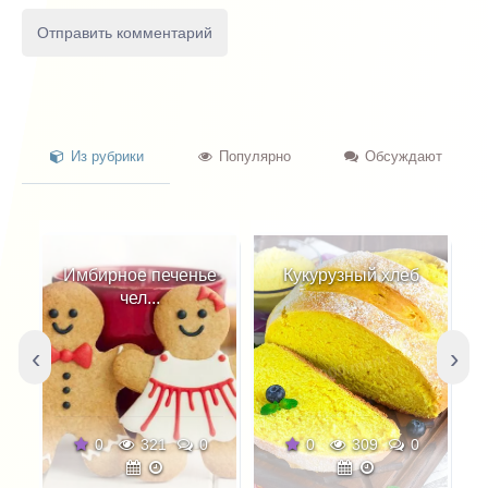
Из рубрики
Популярно
Обсуждают
Имбирное печенье
Кукурузный хлеб
чел...
‹
›
0
321
0
0
309
0