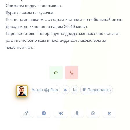
Снимаем цедру с апельсина.
Курагу режем на кусочки.
Все перемешиваем с сахаром и ставим не небольшой огонь.
Доводим до кипения, и варим 30-40 минут.
Варенье готово. Теперь нужно дождаться пока оно остынет,
разлить по баночкам и наслаждаться лакомством за
чашечкой чая.
Антон @pfilan
Поддержать
Копировать
Поделиться
Поделиться
Поделиться
Поделиться
Поделить
ссылку
в
ВКонтакте
в
в
в
Telegram
Одноклассниках
WhatsApp
X