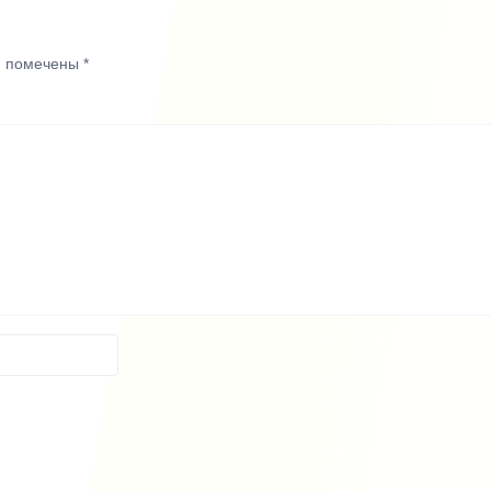
я помечены
*