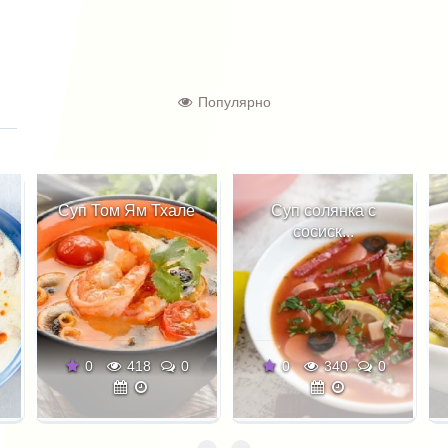
Популярно
м Ям Тхале
Суп солянка с
Рыбный су
сосиск...
418
0
0
340
0
0
342