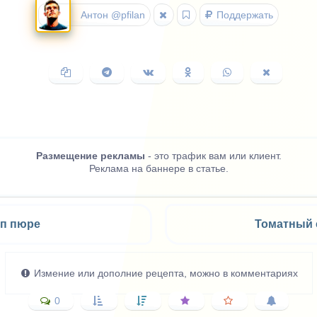
Антон @pfilan
Поддержать
Копировать
Поделиться
Поделиться
Поделиться
Поделиться
Поделить
ссылку
в
ВКонтакте
в
в
в
Telegram
Одноклассниках
WhatsApp
X
(Twitter)
Размещение рекламы
- это трафик вам или клиент.
Реклама на баннере в статье.
уп пюре
Томатный 
Измение или дополние рецепта, можно в комментариях
0