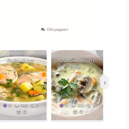
Обсуждают
п
Сливочный суп с
Суп с рисовой
рисо...
лапшой
›
0
0
326
0
0
269
0