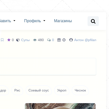
бавить
Профиль
Магазины
0
Супы
480
0
Антон @pfilan
дор
Рис
Соевый соус
Укроп
Чеснок