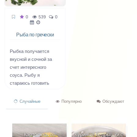
0
539
0
Рыба по гречески
Рыбка получается
вкусной и сочной за
счет интересного
соуса. Рыбу я
стараюсь готовить
почаще - в ней очень
много полезных
Случайные
Популярно
Обсуждают
веществ. Поэтому
пополняю свою
коллекцию
интересными
Картофель по
Куриные бедрышки с