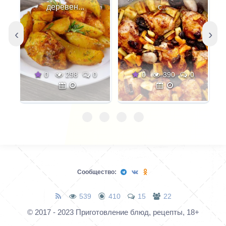
рецептами ее
деревен...
с...
приготовления. На днях
нашла интересный
‹
›
рецепт. Не знаю,
насколько точно этот
рецепт "греческий",
0
298
0
0
390
0
однако сочетание
продуктов мне очень
понравилось. Кстати
майонез можно
полностью заменить
сметаной.
Сообщество:
539
410
15
22
© 2017 - 2023 Приготовление блюд, рецепты, 18+