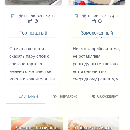
0
328
0
0
384
0
Торт красный
Замороженный
бархат
ягодный йогурт
Сначала хочется
Низкокалорийная тема,
сказать пару слов о
не оставляем
составе торта, а
равнодушными никого,
именно о количестве
вот и сегодня по
масла и красителя, так
очередному рецепту, я
как они вызывают
предлагаю приготовить
наибольшее число
замороженный ягодный
Случайные
Популярно
Обсуждают
сомнений, нареканий
йогурт, как говорит мой
или некоторого
сын – это больше
негатива в адрес этого
похоже на
знаменитого сладкого
недоделанное
Запеканка из курицы
Сэндвич с яйцом