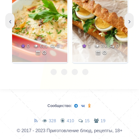
американца. Итак, что
домашнее мороженное.
касается
Конечно, детям виднее.
растительного масла
Однако, могу сказать
‹
›
его тут много, да. На
только одно в ягодном
каждый полноценный
йогурте присутствуют
взрослый кусочек
любимые вами ягоды
0
611
0
1
3 к
0
торта приходится две
(я в данном случае,
полные столовые
взяла малину и
ложки, но... Во-первых,
клюкву) получилось с
оно не ощущается по
кислинкой, но сладкий
запаху или на вкус, во-
мёд сбалансировал
вторых, торт
кислоту и придал
абсолютно не кажется
йогурту немного
Сообщество:
жирным в итоге, а тесто
пикантности.
при этом получает
328
410
15
19
неповторимую
© 2017 - 2023 Приготовление блюд, рецепты, 18+
нежность и сочность.
Да, он не диетичен и