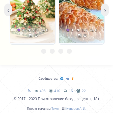
‹
›
0
764
0
0
317
0
Сообщество:
408
410
15
22
© 2017 - 2023 Приготовление блюд, рецепты, 18+
Проект команды
Техот
𝌴
Кузнецов А. И.