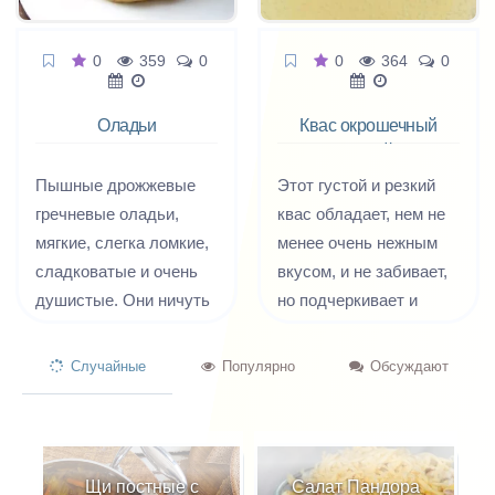
0
359
0
0
364
0
Оладьи
Квас окрошечный
гречневые
белый
заварные
Пышные дрожжевые
Этот густой и резкий
гречневые оладьи,
квас обладает, нем не
мягкие, слегка ломкие,
менее очень нежным
сладковатые и очень
вкусом, и не забивает,
душистые. Они ничуть
но подчеркивает и
не менее
объединяет продукты,
универсальны, чем
которые мы кладем в
Случайные
Популярно
Обсуждают
пшеничные, и
окрошку. Впрочем, этот
прекрасно сочетаются
квас не сладкий и
как со сладкими, так и
потому очень хорош не
с несладкими
только как заправка к
Щи постные с
Салат Пандора