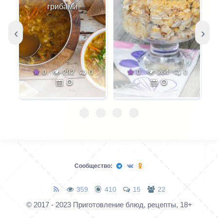
дополнениями.
холодному супу, но и
грибами
как отлично утоляющий
жажду,
‹
›
прохладительный
напиток.
0
292
0
0
264
0
Сообщество:
359
410
15
22
© 2017 - 2023 Приготовление блюд, рецепты, 18+