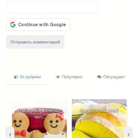
Из рубрики
Популярно
Обсуждают
Имбирное печенье
Кукурузный хлеб
чел...
‹
›