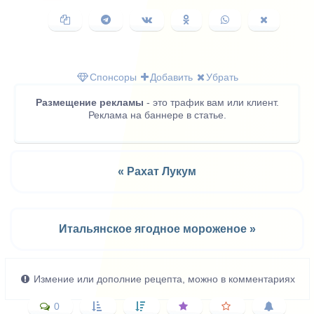
Копировать
Поделиться
Поделиться
Поделиться
Поделиться
Поделить
ссылку
в
ВКонтакте
в
в
в
Telegram
Одноклассниках
WhatsApp
X
(Twitter)
Спонсоры
Добавить
Убрать
Размещение рекламы
- это трафик вам или клиент.
Реклама на баннере в статье.
« Рахат Лукум
Итальянское ягодное мороженое »
Измение или дополние рецепта, можно в комментариях
0