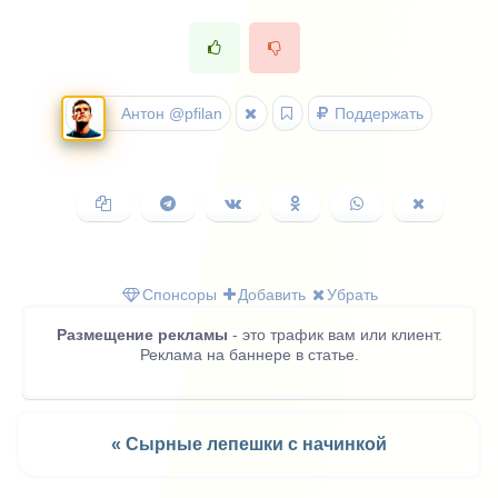
Антон @pfilan
Поддержать
Копировать
Поделиться
Поделиться
Поделиться
Поделиться
Поделить
ссылку
в
ВКонтакте
в
в
в
Telegram
Одноклассниках
WhatsApp
X
(Twitter)
Спонсоры
Добавить
Убрать
Размещение рекламы
- это трафик вам или клиент.
Реклама на баннере в статье.
« Сырные лепешки с начинкой