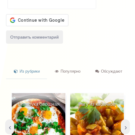
Из рубрики
Популярно
Обсуждают
Шакшука овощная
Рагу из кабачков
‹
›