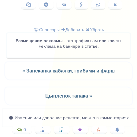
Копировать
Поделиться
Поделиться
Поделиться
Поделиться
Поделить
ссылку
в
ВКонтакте
в
в
в
Telegram
Одноклассниках
WhatsApp
X
(Twitter)
Спонсоры
Добавить
Убрать
Размещение рекламы
- это трафик вам или клиент.
Реклама на баннере в статье.
« Запеканка кабачки, грибами и фарш
Цыпленок тапака »
Измение или дополние рецепта, можно в комментариях
0