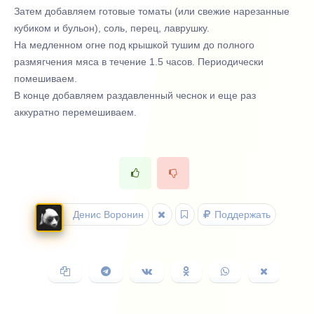
Затем добавляем готовые томаты (или свежие нарезанные
кубиком и бульон), соль, перец, лаврушку.
На медленном огне под крышкой тушим до полного
размягчения мяса в течение 1.5 часов. Периодически
помешиваем.
В конце добавляем раздавленный чеснок и еще раз
аккуратно перемешиваем.
Денис Воронин
Поддержать
Копировать
Поделиться
Поделиться
Поделиться
Поделиться
Поделить
ссылку
в
ВКонтакте
в
в
в
Telegram
Одноклассниках
WhatsApp
X