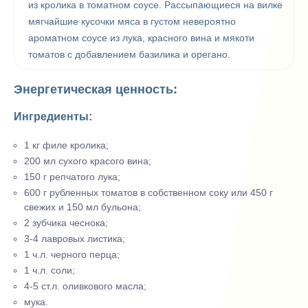
из кролика в томатном соусе. Рассыпающиеся на вилке
мягчайшие кусочки мяса в густом невероятно
ароматном соусе из лука, красного вина и мякоти
томатов с добавлением базилика и орегано.
Энергетическая ценность:
Ингредиенты:
1 кг филе кролика;
200 мл сухого красого вина;
150 г репчатого лука;
600 г рубленных томатов в собственном соку или 450 г
свежих и 150 мл бульона;
2 зубчика чеснока;
3-4 лавровых листика;
1 ч.л. черного перца;
1 ч.л. соли;
4-5 ст.л. оливкового масла;
мука.