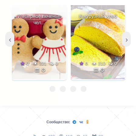
Имбирное печенье
Кукурузный хлеб
чел...
‹
›
0
321
0
0
310
0
Сообщество: