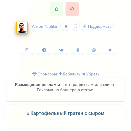
Антон @pfilan
Поддержать
Копировать
Поделиться
Поделиться
Поделиться
Поделиться
Поделить
ссылку
в
ВКонтакте
в
в
в
Telegram
Одноклассниках
WhatsApp
X
(Twitter)
Спонсоры
Добавить
Убрать
Размещение рекламы
- это трафик вам или клиент.
Реклама на баннере в статье.
« Картофельный гратен с сыром