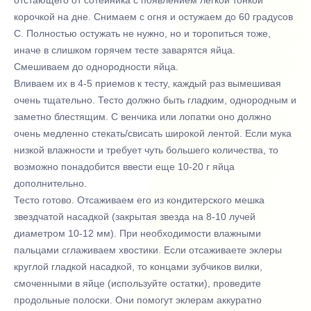
отстающего от сотейника с появлением легкой тонкой
корочкой на дне. Снимаем с огня и остужаем до 60 градусов
С. Полностью остужать не нужно, но и торопиться тоже,
иначе в слишком горячем тесте заварятся яйца.
Смешиваем до однородности яйца.
Вливаем их в 4-5 приемов к тесту, каждый раз вымешивая
очень тщательно. Тесто должно быть гладким, однородным и
заметно блестящим. С венчика или лопатки оно должно
очень медленно стекать/свисать широкой лентой. Если мука
низкой влажности и требует чуть большего количества, то
возможно понадобится ввести еще 10-20 г яйца
дополнительно.
Тесто готово. Отсаживаем его из кондитерского мешка
звездчатой насадкой (закрытая звезда на 8-10 лучей
диаметром 10-12 мм). При необходимости влажными
пальцами сглаживаем хвостики. Если отсаживаете эклеры
круглой гладкой насадкой, то концами зубчиков вилки,
смоченными в яйце (используйте остатки), проведите
продольные полоски. Они помогут эклерам аккуратно