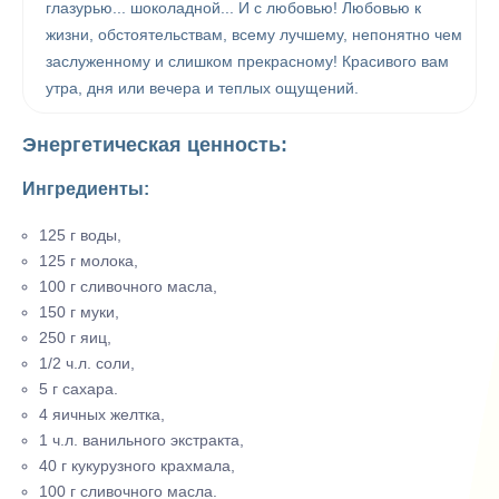
глазурью... шоколадной... И с любовью! Любовью к
жизни, обстоятельствам, всему лучшему, непонятно чем
заслуженному и слишком прекрасному! Красивого вам
утра, дня или вечера и теплых ощущений.
Энергетическая ценность:
Ингредиенты:
125 г воды,
125 г молока,
100 г сливочного масла,
150 г муки,
250 г яиц,
1/2 ч.л. соли,
5 г сахара.
4 яичных желтка,
1 ч.л. ванильного экстракта,
40 г кукурузного крахмала,
100 г сливочного масла.