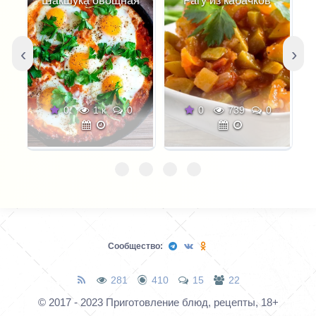
Шакшука овощная
Рагу из кабачков
‹
›
0
1 к
0
0
739
0
Сообщество:
281
410
15
22
© 2017 - 2023 Приготовление блюд, рецепты, 18+