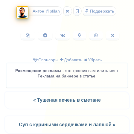
Антон @pfilan
Поддержать
Копировать
Поделиться
Поделиться
Поделиться
Поделиться
Поделить
ссылку
в
ВКонтакте
в
в
в
Telegram
Одноклассниках
WhatsApp
X
(Twitter)
Спонсоры
Добавить
Убрать
Размещение рекламы
- это трафик вам или клиент.
Реклама на баннере в статье.
« Тушеная печень в сметане
Суп с куриными сердечками и лапшой »