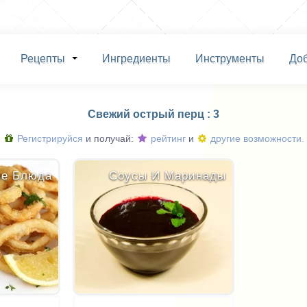
Рецепты
Ингредиенты
Инструменты
До
Свежий острый перц : 3
Регистрируйся
и получай:
рейтинг
и
другие возможности.
ые Блюда
Соусы И Маринады