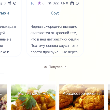
0
0
322
0
лью и
Соус
черносмородиновый
острый
альмара в
Черная смородина выгодно
щей
отличается от красной тем,
енные в
что в ней нет жестких семян.
ые
Поэтому основа соуса - это
ска к
просто прокрученные через
адициях
мясорубку ягоды. К мясу -
Может
самое то, с утиной грудкой
Популярно
е
или перепелами - идеальное
усовых
сочетание.
 это
ание, и в
Рагу из кабачков
Арахисовое печенье
е
ного в
,