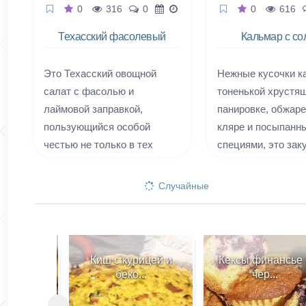
0
316
0
0
616
Техасский фасолевый
Кальмар с со
с авокадо
перцем
Это Техасский овощной
Нежные кусочки к
салат с фасолью и
тоненькой хрустя
лаймовой заправкой,
панировке, обжар
пользующийся особой
кляре и посыпанн
честью не только в тех
специями, это заку
краях. Быстро готовится, не
пиву в лучших тр
нужно ничего варить или
китайской кухни. 
Случайные
жарить, быстро и с
быть название и н
удовольствием съедается.
отражает всех вк
Без майонеза.
качеств блюда, но
традиционное назв
Твикс
Киш с курицей и
Кексы финансье с
Китае вы встретит
беко...
чер...
кальмара, обжарен
панировке из муки