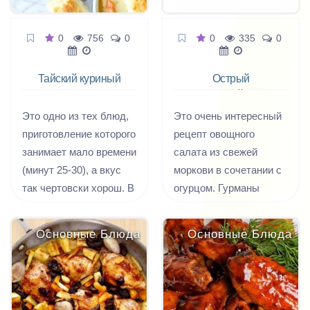
0
756
0
0
335
0
Тайский куриный
Острый
суп палео
морковный салат
Это одно из тех блюд,
Это очень интересный
приготовление которого
рецепт овощного
занимает мало времени
салата из свежей
(минут 25-30), а вкус
моркови в сочетании с
так чертовски хорош. В
огурцом. Гурманы
Тайланде такой легкий
оценят вкус сладкой
куриный суп-палео с
моркови с остро-пряной
Основные Блюда
Основные Блюда
чили-соусом - обычное
заправкой из соевого
повседневное блюдо, а
соуса с чесноком и
для нас - очень даже
имбирем.
необычное и весьма