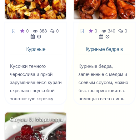
вкусное. И расшифрую,
что значит палео:
палео - это без
искусственных
0
388
0
0
340
0
добавок (без
усилителей вкуса,
Куриные
Куриные бедра в
уксуса и т.д).
бедрышки с
медово-соевом
сухофруктами
Кусочки темного
Куриные бедра,
чернослива и яркой
запеченные с медом и
зарумянившейся кураги
соевым соусом, можно
скрывают под собой
быстро приготовить с
золотистую корочку.
помощью всего лишь
Сладковатый, пряный
нескольких
аромат манит всех
ингредиентов, и они
Соусы И Маринады
обитателей дома на
будут готовы уже через
кухню, тянет и
30 минут. Из куриных
опутывает, соблазняет
бедер вытекают