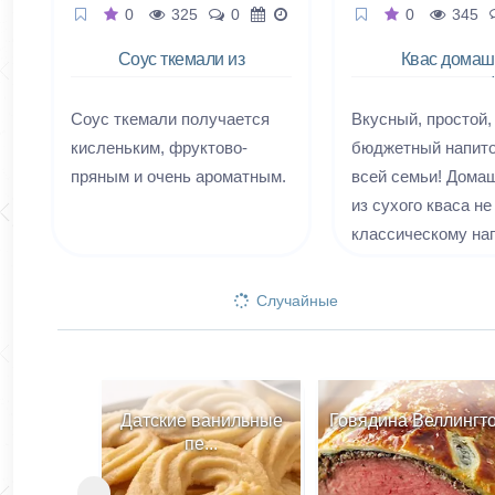
0
325
0
0
345
Соус ткемали из
Квас домаш
сливы
сухарны
Соус ткемали получается
Вкусный, простой,
кисленьким, фруктово-
бюджетный напито
пряным и очень ароматным.
всей семьи! Дома
из сухого кваса не
классическому нап
сухарей. Сухая см
пачках есть во вс
Случайные
продуктовых магаз
сделать его может
ребёнок! Изюм,
добавленный к го
Датские ванильные
Говядина Веллингт
смеси, придаст су
пе...
квасу острую нотку