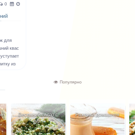
0
ний
й
к для
шний квас
 уступает
итку из
есь в
ех
Популярно
инах, а
 даже
товой
он
Весенний салат с
Ряженка домашняя
хому
кур...
.