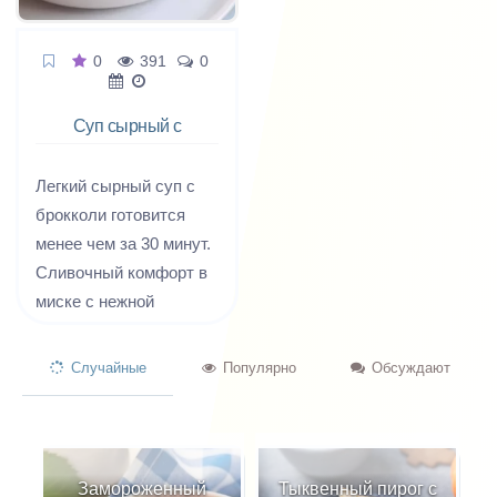
0
391
0
Суп сырный с
брокколи
Легкий сырный суп с
брокколи готовится
менее чем за 30 минут.
Сливочный комфорт в
миске с нежной
брокколи, сыром
Чеддер и таким вкусом!
Случайные
Популярно
Обсуждают
Кремовый и
насыщенный, но не
тяжелый.
Замороженный
Тыквенный пирог с