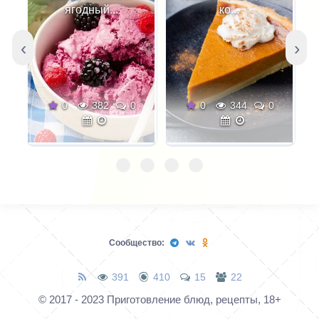
ягодный...
ко...
‹
›
0
382
0
0
344
0
Сообщество:
391
410
15
22
© 2017 - 2023 Приготовление блюд, рецепты, 18+