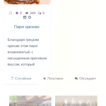
0
349
0
Пирог орехово-
морковный
Благодаря грецким
орехам этом пирог
влажноватый, с
насыщенным ореховым
вкусом, который
маскирует вкус
моркови.
Случайные
Популярно
Обсуждают
Картофельный суп с
Квас домашний