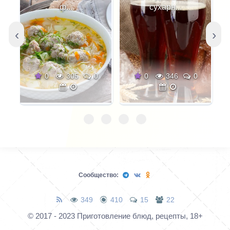
ф...
сухарн...
‹
›
0
305
0
0
346
0
Сообщество:
349
410
15
22
© 2017 - 2023 Приготовление блюд, рецепты, 18+